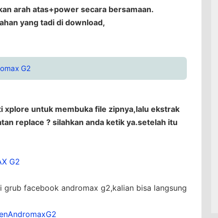
an arah atas+power secara bersamaan.
bahan yang tadi di download,
romax G2
i xplore untuk membuka file zipnya,lalu ekstrak
tan replace ? silahkan anda ketik ya.setelah itu
AX G2
di grub facebook andromax g2,kalian bisa langsung
renAndromaxG2