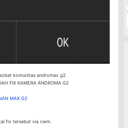
sobat komunitas andromax g2
 MUDAH FIX KAMERA ANDROMA G2
NAN MAX G2
l fix tersebut via cwm.