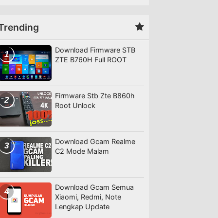
Trending
Download Firmware STB
ZTE B760H Full ROOT
Firmware Stb Zte B860h
Root Unlock
Download Gcam Realme
C2 Mode Malam
Download Gcam Semua
Xiaomi, Redmi, Note
Lengkap Update