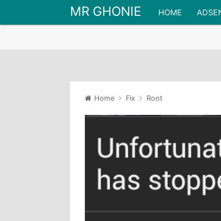
MR GHONIE
HOME
ADSE
Home
Fix
Root